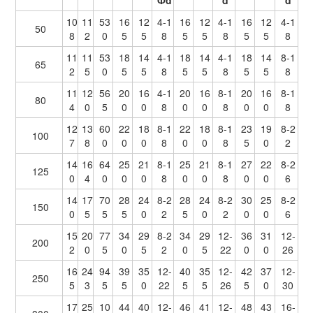
Фd
d
d
10
11
53
16
12
4-1
16
12
4-1
16
12
4-1
50
8
2
0
5
5
8
5
5
8
5
5
8
11
11
53
18
14
4-1
18
14
4-1
18
14
8-1
65
2
5
0
5
5
8
5
5
8
5
5
8
11
12
56
20
16
4-1
20
16
8-1
20
16
8-1
80
4
0
5
0
0
8
0
0
8
0
0
8
12
13
60
22
18
8-1
22
18
8-1
23
19
8-2
100
7
8
0
0
0
8
0
0
8
5
0
2
14
16
64
25
21
8-1
25
21
8-1
27
22
8-2
125
0
4
0
0
0
8
0
0
8
0
0
6
14
17
70
28
24
8-2
28
24
8-2
30
25
8-2
150
0
5
5
5
0
2
5
0
2
0
0
6
15
20
77
34
29
8-2
34
29
12-
36
31
12-
200
2
0
5
0
5
2
0
5
22
0
0
26
16
24
94
39
35
12-
40
35
12-
42
37
12-
250
5
3
5
5
0
22
5
5
26
5
0
30
17
25
10
44
40
12-
46
41
12-
48
43
16-