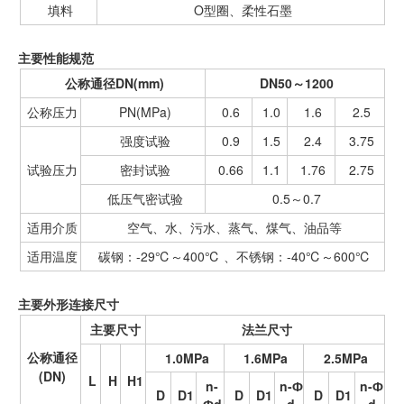
填料
O型圈、柔性石墨
主要性能规范
公称通径DN(mm)
DN50～1200
公称压力
PN(MPa)
0.6
1.0
1.6
2.5
强度试验
0.9
1.5
2.4
3.75
试验压力
密封试验
0.66
1.1
1.76
2.75
低压气密试验
0.5～0.7
适用介质
空气、水、污水、蒸气、煤气、油品等
适用温度
碳钢：-29℃～400℃ 、不锈钢：-40℃～600℃
主要外形连接尺寸
主要尺寸
法兰尺寸
公称通径
1.0MPa
1.6MPa
2.5MPa
(DN)
L
H
H1
n-
n-Ф
n-Ф
D
D1
D
D1
D
D1