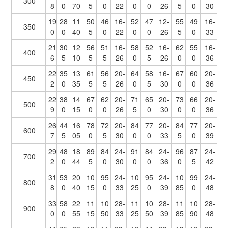
300
8
0
70
5
0
22
0
0
26
5
0
30
19
28
11
50
46
16-
52
47
12-
55
49
16-
350
0
0
40
5
0
22
0
0
26
5
0
33
21
30
12
56
51
16-
58
52
16-
62
55
16-
400
6
5
10
5
5
26
0
5
26
0
0
36
22
35
13
61
56
20-
64
58
16-
67
60
20-
450
2
0
35
5
5
26
0
5
30
0
0
36
22
38
14
67
62
20-
71
65
20-
73
66
20-
500
9
0
15
0
0
26
5
0
30
0
0
36
26
44
16
78
72
20-
84
77
20-
84
77
20-
600
7
5
05
0
5
30
0
0
33
5
0
39
29
48
18
89
84
24-
91
84
24-
96
87
24-
700
2
0
44
5
0
30
0
0
36
0
5
42
31
53
20
10
95
24-
10
95
24-
10
99
24-
800
8
0
40
15
0
33
25
0
39
85
0
48
33
58
22
11
10
28-
11
10
28-
11
10
28-
900
0
0
55
15
50
33
25
50
39
85
90
48