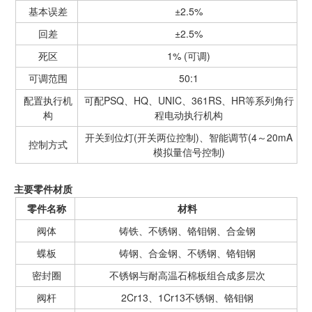
基本误差
±2.5%
回差
±2.5%
死区
1% (可调)
可调范围
50:1
配置执行机
可配PSQ、HQ、UNIC、361RS、HR等系列角行
构
程电动执行机构
开关到位灯(开关两位控制)、智能调节(4～20mA
控制方式
模拟量信号控制)
主要零件材质
零件名称
材料
阀体
铸铁、不锈钢、铬钼钢、合金钢
蝶板
铸钢、合金钢、不锈钢、铬钼钢
密封圈
不锈钢与耐高温石棉板组合成多层次
阀杆
2Cr13、1Cr13不锈钢、铬钼钢