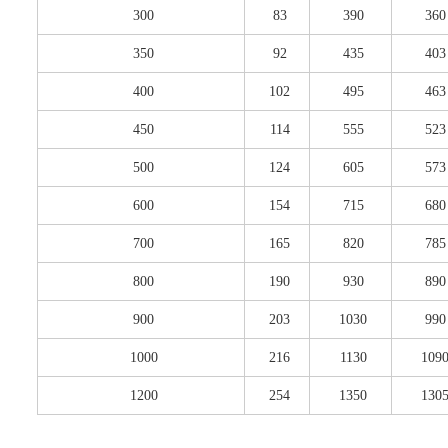
300
83
390
360
350
92
435
403
400
102
495
463
450
114
555
523
500
124
605
573
600
154
715
680
700
165
820
785
800
190
930
890
900
203
1030
990
1000
216
1130
109
1200
254
1350
130