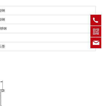
钼钢
钼钢
057
锈钢
zgz
石墨