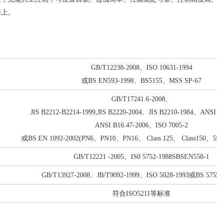
门上。
。
GB/T12238-2008、ISO 10631-1994
或BS EN593-1998、BS5155、MSS SP-67
GB/T17241.6-2008、
JIS B2212-B2214-1999,JIS B2220-2004、JIS B2210-1984、ANSI 
ANSI B16.47-2006、ISO 7005-2
或BS EN 1092-2002(PN6、PN10、PN16、 Class 125、 Class150、
GB/T12221 -2005、IS0 5752-1988SBSEN558-1
GB/T13927-2008、JB/T9092-1999、ISO 5028-1993或BS 5755
符合ISO5211等标准