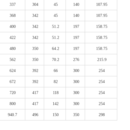
337
304
45
140
107.95
368
342
45
140
107.95
400
342
51.2
197
158.75
422
342
51.2
197
158.75
480
350
64.2
197
158.75
562
350
70.2
276
215.9
624
392
66
300
254
672
392
82
300
254
720
417
118
300
254
800
417
142
300
254
940.7
496
150
350
298