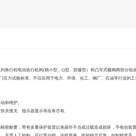
S等系列角行程电动执行机构(精小型、Q型、防爆型）和凸耳式蝶阀两部分
-92阀门压力试验标准。不仅应用于电力、环保、化工、钢厂、石油等行业
移动和维护。
、快关慢关、指示器显示等应有尽有。
细精密耐磨，带有多重保护装置以免操作不当或过载造成损坏，手电动装
定位，无需人工控制，可位置自锁、连线简单、性能稳定可靠、控制精度高