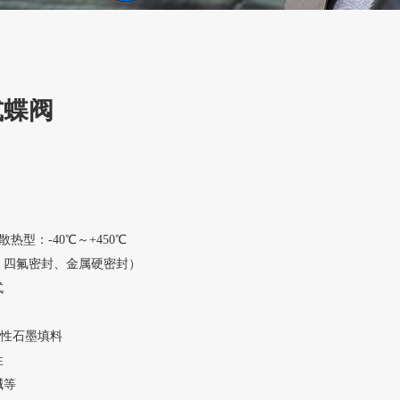
式蝶阀
散热型：-40℃～+450℃
、四氟密封、金属硬密封）
式
柔性石墨填料
性
碱等