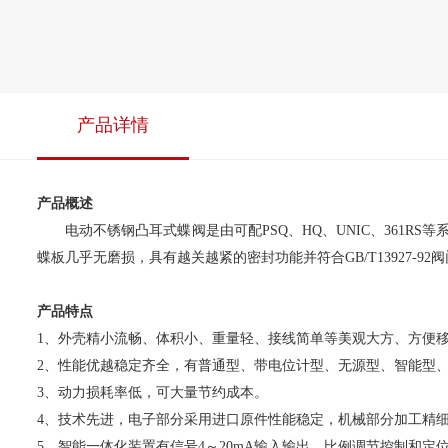
产品详情
产品概述
电动不锈钢凸耳式蝶阀是由可配PSQ、HQ、UNIC、361R
蝶板几乎无磨损，具有越关越紧的密封功能并符合GB/T13927
产品特点
1、外壳精小流畅、体积小、重量轻、接线简单等美观大方、方便
2、性能优越稳定齐全，有普通型、带电位计型、无源型、智能型
3、动力损耗率低，可大量节约成本。
4、技术先进，电子部分采用进口原件性能稳定，机械部分加工精
5、智能一体化装置有信号4～20mA输入输出，比例调节控制和