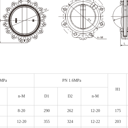
0MPa
PN 1.6MPa
H1
n-M
D1
D2
n-M
8-20
290
262
12-20
175
12-20
355
324
12-22
203